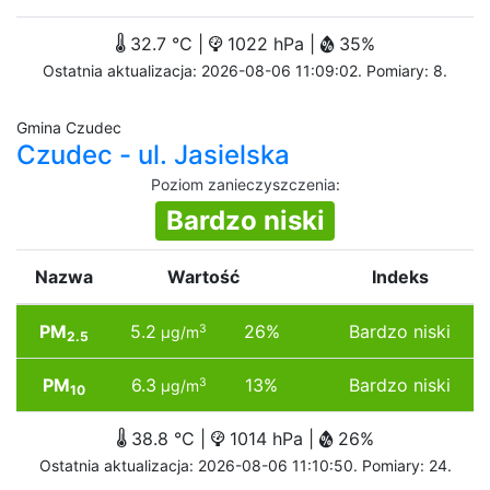
32.7 °C |
1022 hPa |
35%
Ostatnia aktualizacja: 2026-08-06 11:09:02. Pomiary: 8.
Gmina Czudec
Czudec - ul. Jasielska
Poziom zanieczyszczenia
:
Bardzo niski
Nazwa
Wartość
Indeks
PM
5.2
26%
Bardzo niski
3
µg/m
2.5
PM
6.3
13%
Bardzo niski
3
µg/m
10
38.8 °C |
1014 hPa |
26%
Ostatnia aktualizacja: 2026-08-06 11:10:50. Pomiary: 24.