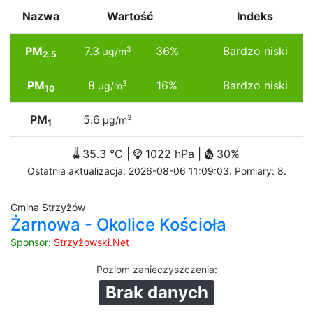
Nazwa
Wartość
Indeks
PM
7.3
36%
Bardzo niski
3
µg/m
2.5
PM
8
16%
Bardzo niski
3
µg/m
10
PM
5.6
3
µg/m
1
35.3 °C |
1022 hPa |
30%
Ostatnia aktualizacja: 2026-08-06 11:09:03. Pomiary: 8.
Gmina Strzyżów
Żarnowa - Okolice Kościoła
Sponsor:
Strzyżowski.Net
Poziom zanieczyszczenia
:
Brak danych