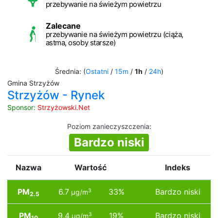
przebywanie na świeżym powietrzu
Zalecane
przebywanie na świeżym powietrzu (ciąża,
astma, osoby starsze)
Średnia: (
Ostatni
/
15m
/
1h
/
24h
)
Gmina Strzyżów
Strzyżów - Rynek
Sponsor:
Strzyżowski.Net
Poziom zanieczyszczenia
:
Bardzo niski
Nazwa
Wartość
Indeks
PM
6.7
33%
Bardzo niski
3
µg/m
2.5
PM
9.4
19%
Bardzo niski
3
µg/m
10