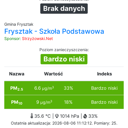
Brak danych
Gmina Frysztak
Frysztak - Szkoła Podstawowa
Sponsor:
Strzyżowski.Net
Poziom zanieczyszczenia
:
Bardzo niski
Nazwa
Wartość
Indeks
PM
6.6
33%
Bardzo niski
3
µg/m
2.5
PM
9
18%
Bardzo niski
3
µg/m
10
35.6 °C |
1014 hPa |
33%
Ostatnia aktualizacja: 2026-08-06 11:12:12. Pomiary: 25.