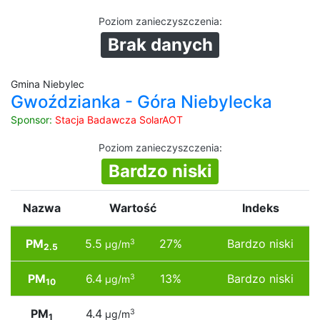
Poziom zanieczyszczenia
:
Brak danych
Gmina Niebylec
Gwoździanka - Góra Niebylecka
Sponsor:
Stacja Badawcza SolarAOT
Poziom zanieczyszczenia
:
Bardzo niski
Nazwa
Wartość
Indeks
PM
5.5
27%
Bardzo niski
3
µg/m
2.5
PM
6.4
13%
Bardzo niski
3
µg/m
10
PM
4.4
3
µg/m
1