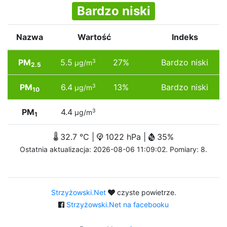
Bardzo niski
Nazwa
Wartość
Indeks
PM
5.5
27%
Bardzo niski
3
µg/m
2.5
PM
6.4
13%
Bardzo niski
3
µg/m
10
PM
4.4
3
µg/m
1
32.7 °C |
1022 hPa |
35%
Ostatnia aktualizacja: 2026-08-06 11:09:02. Pomiary: 8.
Strzyżowski.Net
czyste powietrze.
Strzyżowski.Net na facebooku