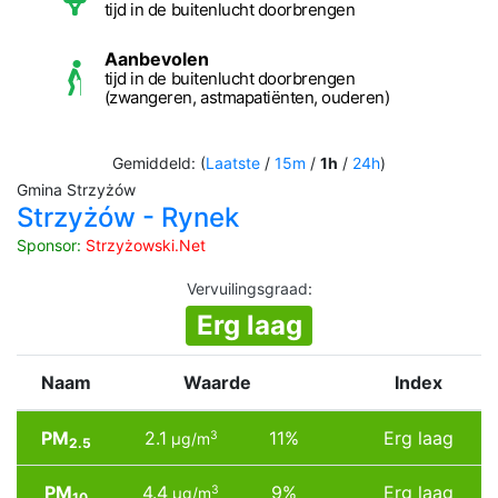
tijd in de buitenlucht doorbrengen
Aanbevolen
tijd in de buitenlucht doorbrengen
(zwangeren, astmapatiënten, ouderen)
Gemiddeld: (
Laatste
/
15m
/
1h
/
24h
)
Gmina Strzyżów
Strzyżów - Rynek
Sponsor:
Strzyżowski.Net
Vervuilingsgraad
:
Erg laag
Naam
Waarde
Index
PM
2.1
11%
Erg laag
3
µg/m
2.5
PM
4.4
9%
Erg laag
3
µg/m
10