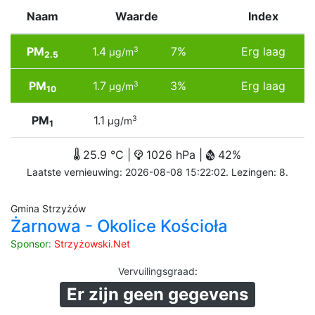
Naam
Waarde
Index
PM
1.4
7%
Erg laag
3
µg/m
2.5
PM
1.7
3%
Erg laag
3
µg/m
10
PM
1.1
3
µg/m
1
25.9 °C |
1026 hPa |
42%
Laatste vernieuwing: 2026-08-08 15:22:02. Lezingen: 8.
Gmina Strzyżów
Żarnowa - Okolice Kościoła
Sponsor:
Strzyżowski.Net
Vervuilingsgraad
:
Er zijn geen gegevens