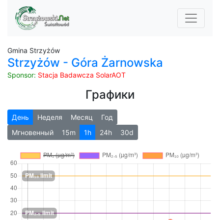
Gmina Strzyżów
Strzyżów - Góra Żarnowska
Sponsor:
Stacja Badawcza SolarAOT
Графики
День
Неделя
Месяц
Год
Мгновенный
15m
1h
24h
30d