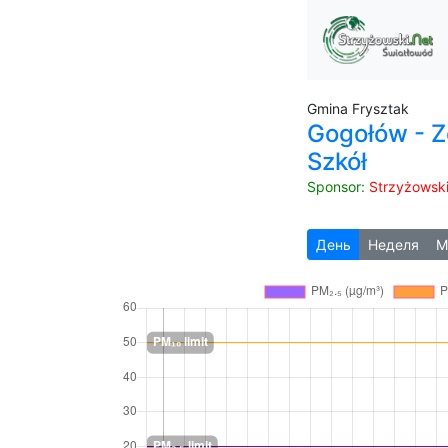
Gmina Frysztak
Gogołów - Z
Szkół
Sponsor:
Strzyżowsk
День
Неделя
М