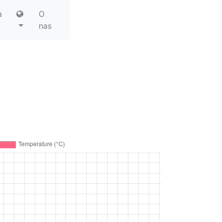
а
O
nas