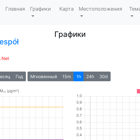
Главная
Графики
Карта
Местоположения
Тем
Графики
espół
i.Net
есяц
Год
Мгновенный
15m
1h
24h
30d