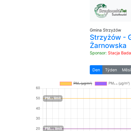
Gmina Strzyżów
Strzyżów - 
Żarnowska
Sponsor:
Stacja Bad
Den
Týden
Měsí