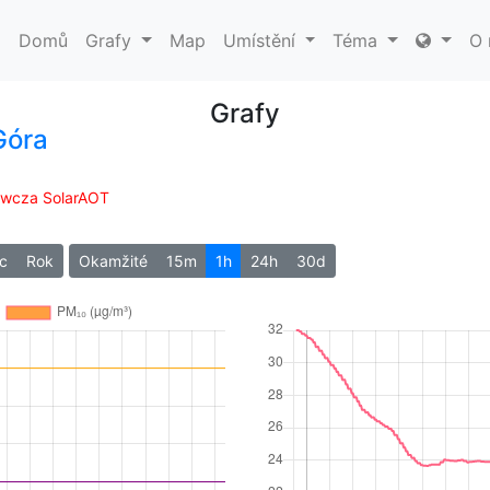
Domů
Grafy
Map
Umístění
Téma
O 
Grafy
Góra
awcza SolarAOT
c
Rok
Okamžité
15m
1h
24h
30d