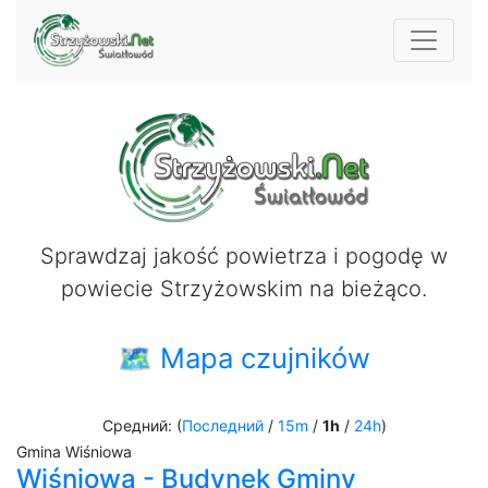
Sprawdzaj jakość powietrza i pogodę w
powiecie Strzyżowskim na bieżąco.
🗺 Mapa czujników
Средний: (
Последний
/
15m
/
1h
/
24h
)
Gmina Wiśniowa
Wiśniowa - Budynek Gminy