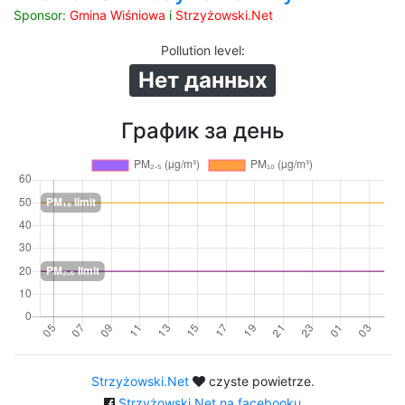
Sponsor:
Gmina Wiśniowa
i
Strzyżowski.Net
Pollution level
:
Нет данных
График за день
Strzyżowski.Net
czyste powietrze.
Strzyżowski.Net na facebooku