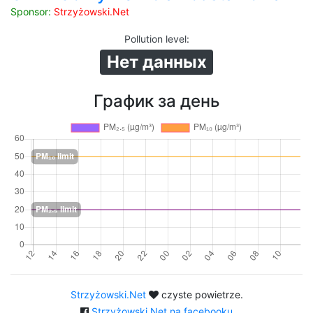
Sponsor:
Strzyżowski.Net
Pollution level
:
Нет данных
График за день
Strzyżowski.Net
czyste powietrze.
Strzyżowski.Net na facebooku