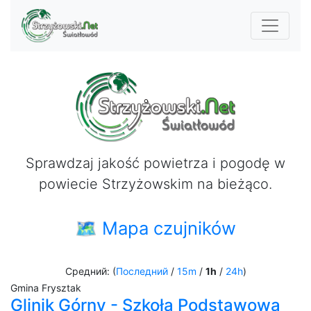
Sprawdzaj jakość powietrza i pogodę w
powiecie Strzyżowskim na bieżąco.
🗺 Mapa czujników
Средний: (
Последний
/
15m
/
1h
/
24h
)
Gmina Frysztak
Glinik Górny - Szkoła Podstawowa